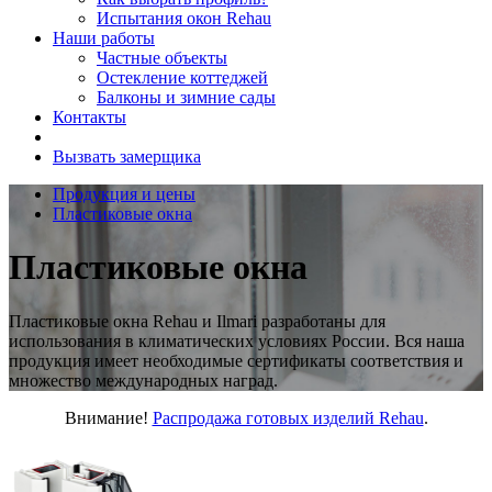
Испытания окон Rehau
Наши работы
Частные объекты
Остекление коттеджей
Балконы и зимние сады
Контакты
Вызвать замерщика
Продукция и цены
Пластиковые окна
Пластиковые окна
Пластиковые окна Rehau и Ilmari разработаны для
использования в климатических условиях России. Вся наша
продукция имеет необходимые сертификаты соответствия и
множество международных наград.
Внимание!
Распродажа готовых изделий Rehau
.